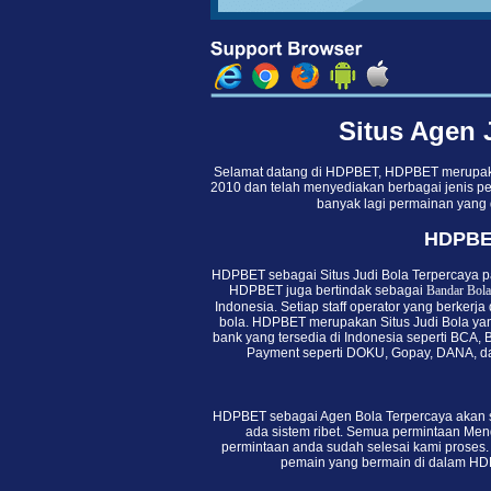
Situs
Agen 
Selamat datang di HDPBET, HDPBET merupakan 
2010 dan telah menyediakan berbagai jenis p
banyak lagi permainan yang d
HDPBET
HDPBET sebagai Situs Judi Bola Terpercaya pa
HDPBET juga bertindak sebagai
Bandar Bola
Indonesia. Setiap staff operator yang berke
bola. HDPBET merupakan Situs Judi Bola ya
bank yang tersedia di Indonesia seperti BCA
Payment seperti DOKU, Gopay, DANA, dan 
HDPBET sebagai Agen Bola Terpercaya akan se
ada sistem ribet. Semua permintaan Men
permintaan anda sudah selesai kami proses.
pemain yang bermain di dalam HDPB