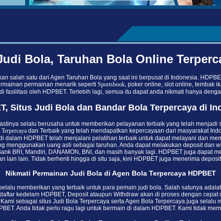
Judi Bola
, Taruhan
Bola Online
Terper
salah satu dari Agen Taruhan Bola yang saat ini berpusat di Indonesia. HDPBET
ermainan permainan menarik seperti
Sportsbook
, poker online, slot online, tembak i
i fasilitasi oleh HDPBET. Terlebih lagi, semua itu dapat anda nikmati hanya den
, Situs Judi Bola dan Bandar Bola Terpercaya di In
stinya selalu berusaha untuk memberikan pelayanan terbaik yang telah menjadi s
 Terpercaya
dan Terbaik yang telah mendapatkan kepercayaan dari masyarakat Indon
rja di dalam HDPBET telah menjalani pelatihan terbaik untuk dapat melayani dan 
ng menggunakan uang asli sebagai taruhan. Anda dapat melakukan deposit dan
, Bank BRI, Mandiri, DANAMON, BNI, dan masih banyak lagi. HDPBET juga dapat m
lain lain. Tidak berhenti hingga di situ saja, kini HDPBET juga menerima depos
Nikmati Permainan Judi Bola di Agen Bola Terpercaya HDPBET
lalu memberikan yang terbaik untuk para pemain judi bola. Salah satunya adal
daftar kedelam HDPBET, Deposit ataupun Withdraw akan di proses dengan cepat da
 Kami sebagai situs Judi Bola Terpercaya serta Agen Bola Terpercaya juga sel
ET. Anda tidak perlu ragu lagi untuk bermain di dalam HDPBET. Kami tidak member